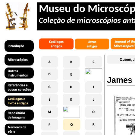
Museu do Microscóp
Coleção de microscópios anti
James 