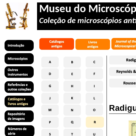
Museu do Microscóp
Coleção de microscópios anti
Radigu