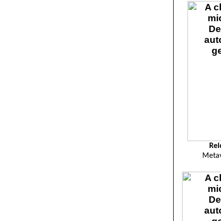
Rei
Metav