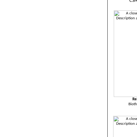
CSM
Re
Biot