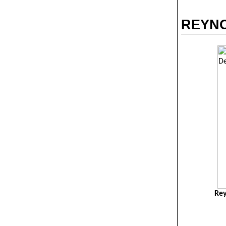
REYNOL
Rey