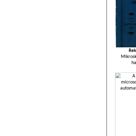
Rei
Mikros
h