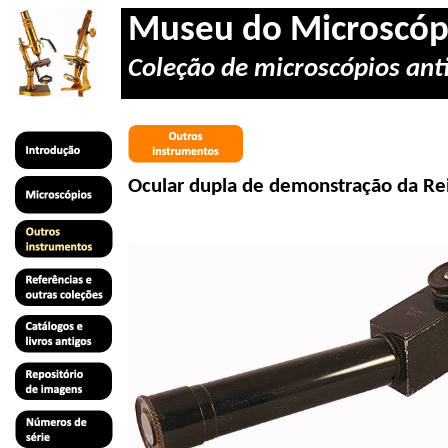
Museu do Microscóp
Coleção de microscópios anti
Ocular dupla de demonstração da Re