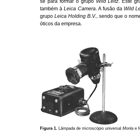
se para formar o grupo
Wild Leitz
. Este g
também à
Leica Camera
. A fusão da
Wild L
grupo
Leica Holding B.V.
, sendo que o no
óticos da empresa.
Figura 1.
Lâmpada de microscópio universal
Monla
e f