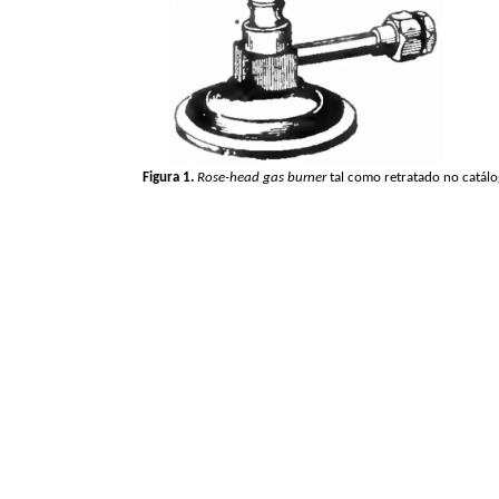
Figura 1.
Rose-
head
gas
burner
tal como retratado no catál