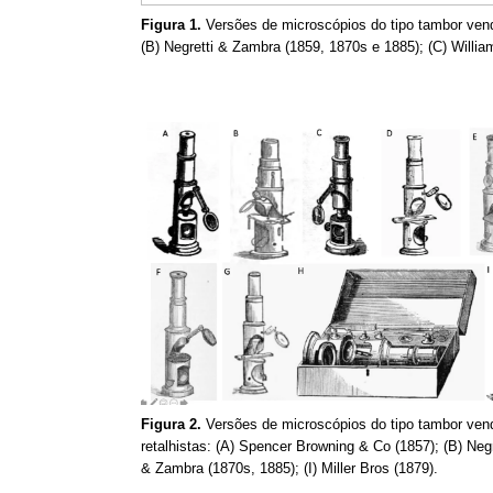
Figura 1.
Versões de microscópios do tipo tambor vendi
(B) Negretti & Zambra (1859, 1870s e 1885); (C) Willi
Figura 2.
Versões de microscópios do tipo tambor vend
retalhistas: (A) Spencer Browning & Co (1857); (B) Neg
& Zambra (1870s, 1885); (I) Miller Bros (1879).