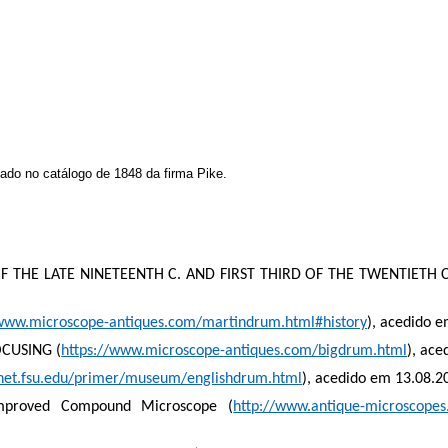
tado no catálogo de 1848 da firma Pike.
THE LATE NINETEENTH C. AND FIRST THIRD OF THE TWENTIETH C
/www.microscope-antiques.com/martindrum.html#history
), acedido 
CUSING (
https://www.microscope-antiques.com/bigdrum.html
), ac
net.fsu.edu/primer/museum/englishdrum.html
), acedido em 13.08.2
Improved Compound Microscope (
http://www.antique-microscope