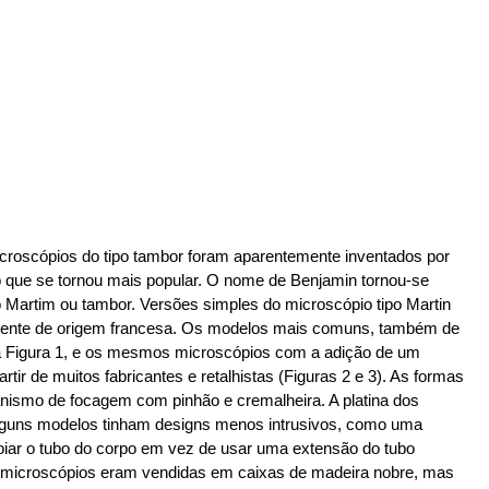
microscópios do tipo tambor foram aparentemente inventados por
to que se tornou mais popular. O nome de Benjamin tornou-se
o Martim ou tambor. Versões simples do microscópio tipo Martin
lmente de origem francesa. Os modelos mais comuns, também de
na Figura 1, e os mesmos microscópios com a adição de um
tir de muitos fabricantes e retalhistas (Figuras 2 e 3). As formas
nismo de focagem com pinhão e cremalheira. A platina dos
lguns modelos tinham designs menos intrusivos, como uma
apoiar o tubo do corpo em vez de usar uma extensão do tubo
es microscópios eram vendidas em caixas de madeira nobre, mas