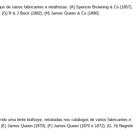
s de vários fabricantes e retalhistas: (A) Spencer Browning & Co (1857);
9); (G) R & J Beck (1882); (H) James Queen & Co (1890).
uindo uma lente
bullseye
, retratadas nos catálogos de vários fabricantes e
); (E) James Queen (1870); (F) James Queen (1870 e 1872); (G, H) Negretti