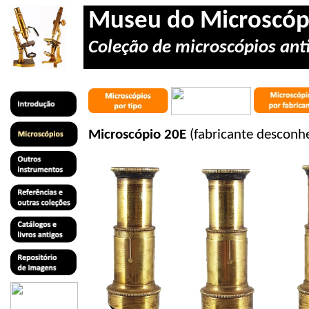
Museu do Microscóp
Coleção de microscópios anti
Microscópio 20E
(fabricante desconhe