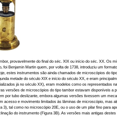
mbor, provavelmente do final do séc. XIX ou início do séc. XX. Os 
to, foi Benjamin Martin quem, por volta de 1738, introduziu um forma
hoje, estes instrumentos são ainda chamados de microscópios do tip
unda metade do século XIX e início do século XX, e eram principa
rcializados já no século XX), eram modelos como os representados 
ras versões de microscópios do tipo tambor estavam disponíveis a par
gem por tubo deslizante, embora algumas versões tivessem um meca
um acesso e movimento limitados às lâminas de microscópio, mas a
ura 3), tal como no microscópio 20E, ou o uso de um pilar fino para 
linação do instrumento (Figura 3B). As versões mais antigas dest