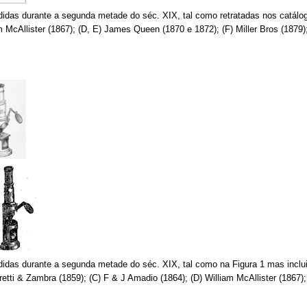
das durante a segunda metade do séc. XIX, tal como retratadas nos catálogo
am McAllister (1867); (D, E) James Queen (1870 e 1872); (F) Miller Bros (187
idas durante a segunda metade do séc. XIX, tal como na Figura 1 mas incl
retti & Zambra (1859); (C) F & J Amadio (1864); (D) William McAllister (1867