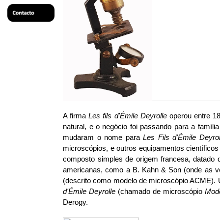
A firma
Les fils d'Émile Deyrolle
operou entre 183
natural, e o negócio foi passando para a famíl
mudaram o nome para
Les Fils d'Émile Deyrol
microscópios, e outros equipamentos científico
composto simples de origem francesa, datado d
americanas, como a B. Kahn & Son (onde as v
(descrito como modelo de microscópio ACME). U
d'Émile Deyrolle
(chamado de microscópio
Mod
Derogy.