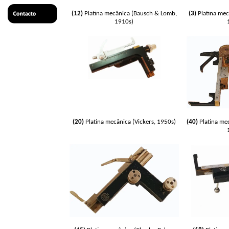
(12)
Platina mecânica (Bausch & Lomb,
(3)
Platina mecâ
1910s)
(20)
Platina mecânica
(Vickers, 1950s)
(40)
Platina me