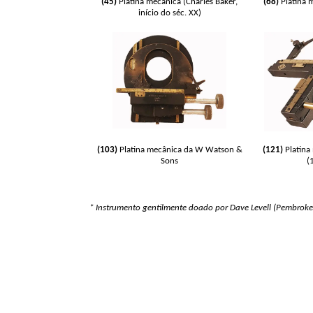
(45)
Platina mecânica
(Charles Baker,
(68)
Platina 
início do séc. XX)
(103)
Platina mecânica da W Watson &
(121)
Platina
Sons
(
* Instrumento gentilmente doado por Dave Levell (Pembroke