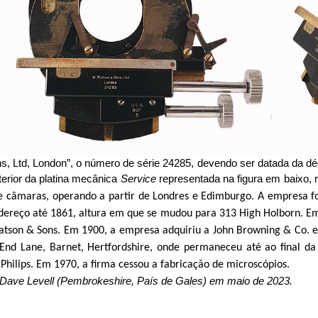
ns,
Ltd
, London”, o número de série 24285, devendo ser datada da d
erior da platina mecânica
Service
representada na figura em baixo,
e câmaras, operando a partir de Londres e Edimburgo. A empresa f
endereço até 1861, altura em que se mudou para 313
High
Holborn
. E
tson & Sons. Em 1900, a empresa adquiriu a John
Browning
& Co. e
End
Lane
,
Barnet
,
Hertfordshire
, onde permaneceu até ao final d
 Philips. Em 1970, a firma cessou a fabricação de microscópios.
r Dave
Levell
(
Pembrokeshire
, País de Gales) em maio de 2023.